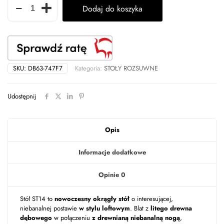
Dodaj do koszyka
Stół
dębowy
okrągły
-
ST14
SKU:
DB63-747F7
Kategoria:
STOŁY ROZSUWNE
Udostępnij
Opis
Informacje dodatkowe
Opinie
0
Stół ST14 to
nowoczesny okrągły stół
o interesującej,
niebanalnej postawie
w stylu loftowym
. Blat z
litego drewna
dębowego
w połączeniu
z drewnianą niebanalną nogą
,