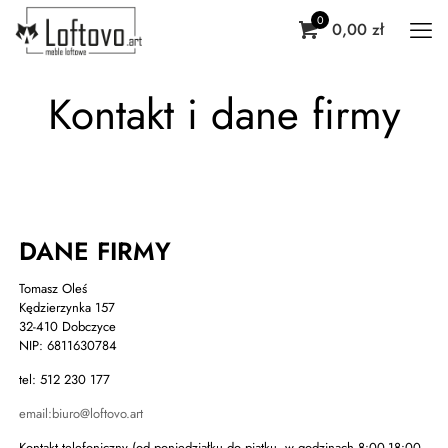
0
0,00 zł
Kontakt i dane firmy
DANE FIRMY
Tomasz Oleś
Kędzierzynka 157
32-410 Dobczyce
NIP: 6811630784
tel: 512 230 177
email:biuro@loftovo.art
Kontakt telefoniczny (od poniedziałku do piątku, w godzinach 8:00-18:00,